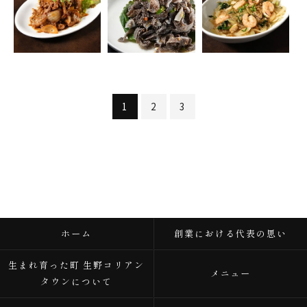
1
2
3
ホーム
創業における代表の思い
生まれ育った町 生野コリアン
メニュー
タウンについて