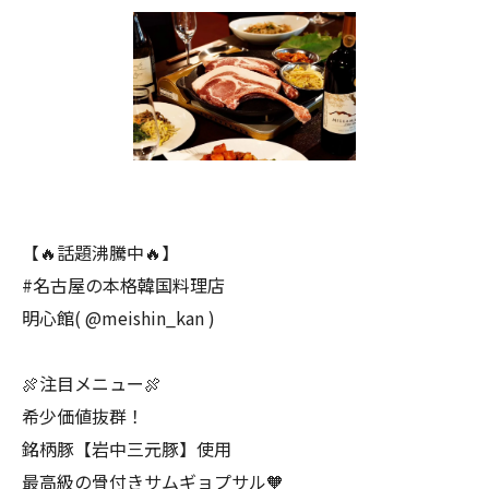
【🔥話題沸騰中🔥】
#名古屋の本格韓国料理店
明心館( @meishin_kan )
🍖注目メニュー🍖
希少価値抜群！
銘柄豚【岩中三元豚】使用
最高級の骨付きサムギョプサル🧡