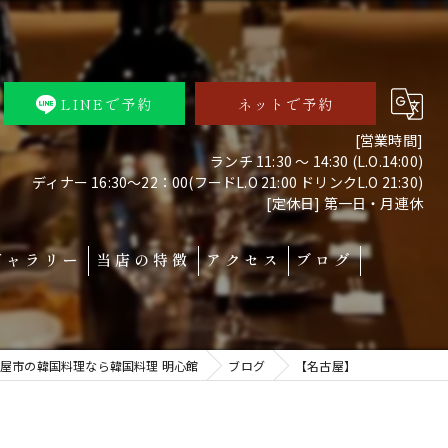
LINEで予約
ネットで予約
[営業時間]
ランチ 11:30 ～ 14:30 (L.O.14:00)
ディナー 16:30～22：00(フードL.O 21:00 ドリンクL.O 21:30)
[定休日] 第一日・月連休
ギャラリー
当店の特徴
アクセス
ブログ
本場
屋市の韓国料理なら韓国料理 明心館
ブログ
【名古屋】
テイクアウト
予約