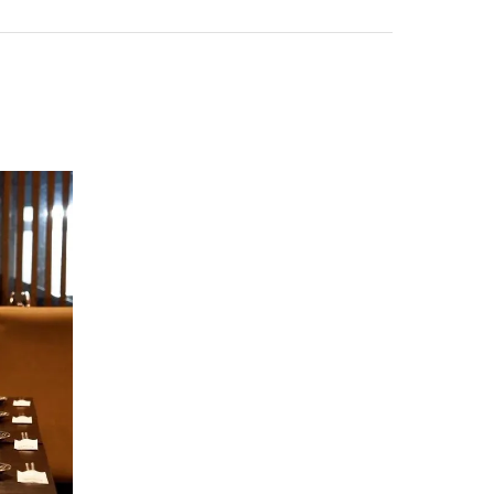
ランチ
宴会